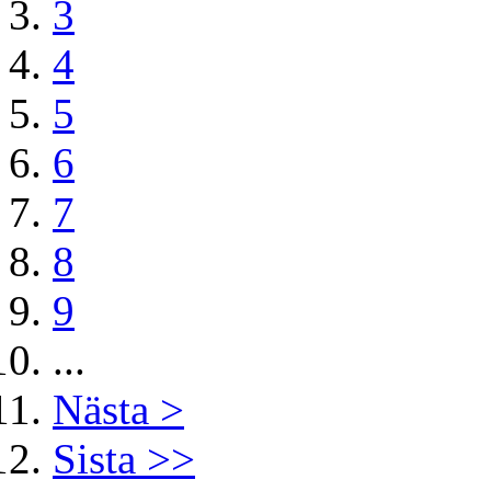
3
4
5
6
7
8
9
...
Nästa >
Sista >>