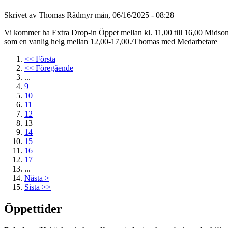
Skrivet av Thomas Rådmyr mån, 06/16/2025 - 08:28
Vi kommer ha Extra Drop-in Öppet mellan kl. 11,00 till 16,00 Midso
som en vanlig helg mellan 12,00-17,00./Thomas med Medarbetare
<< Första
<< Föregående
...
9
10
11
12
13
14
15
16
17
...
Nästa >
Sista >>
Öppettider