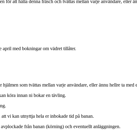
 för att hålla denna fräsch och tvättas mellan varje användare, eller ä
e april med bokningar om vädret tillåter.
 hjälmen som tvättas mellan varje användare, eller ännu hellre ta med 
 kan köra innan ni bokar en tävling.
ing.
att vi kan utnyttja hela er inbokade tid på banan.
i avplockade från banan (körning) och eventuellt anläggningen.