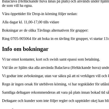
Balaclava (Heltäckande huva lånas på plats) och används under hjälmen
de som vill ha egna.
Våra öppettider för Drop-in körning följer nedan:
Alla dagar kl. 11,00-17,00 tills vidare
Bokningar av de olika Tävlings alternativen för grupper:
Ring 0705-905064 för att boka in en tävling för grupper, vi startar 13:
Info om bokningar
Vi tar emot kontanter, kort och swish samt epassi som betalning.
Vid lån av hjälm ska alla använda Balaclava (Heltäckande huva) under
Vi godtar inte avbokningar, utan var säkra på att ni verkligen vill och
Regn är ingen orsak för utebliven körning, vi har regnkläder för utlån
Samtliga deltagare rekommenderas att vara på plats innan bokad tid så 
Deltagare och kunder som inte följer regler och uppträder okej kan bl