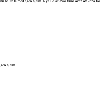
nnu hellre ta med egen hjälm. Nya Balaclavor finns även att köpa för
egen hjälm.