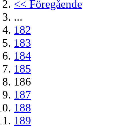
<< Föregående
...
182
183
184
185
186
187
188
189