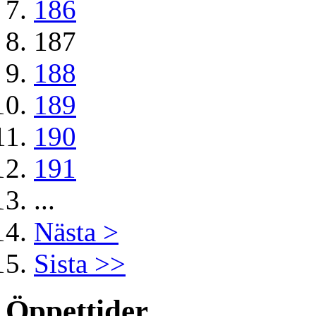
186
187
188
189
190
191
...
Nästa >
Sista >>
Öppettider