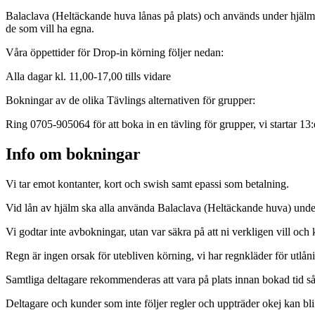
Balaclava (Heltäckande huva lånas på plats) och används under hjälmen
de som vill ha egna.
Våra öppettider för Drop-in körning följer nedan:
Alla dagar kl. 11,00-17,00 tills vidare
Bokningar av de olika Tävlings alternativen för grupper:
Ring 0705-905064 för att boka in en tävling för grupper, vi startar 13:
Info om bokningar
Vi tar emot kontanter, kort och swish samt epassi som betalning.
Vid lån av hjälm ska alla använda Balaclava (Heltäckande huva) under
Vi godtar inte avbokningar, utan var säkra på att ni verkligen vill och
Regn är ingen orsak för utebliven körning, vi har regnkläder för utlån
Samtliga deltagare rekommenderas att vara på plats innan bokad tid så 
Deltagare och kunder som inte följer regler och uppträder okej kan bl