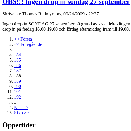
OBS!!! Ingen drop in söndag 27 september
Skrivet av Thomas Rådmyr tors, 09/24/2009 - 22:37
Ingen drop in SÖNDAG 27 september på grund av sista deltävlingen i 
drop in på fredag 16,00-19,00 och lördag eftermiddag fram till 19,00
<< Första
<< Föregående
...
184
185
186
187
188
189
190
191
192
...
Nästa >
Sista >>
Öppettider