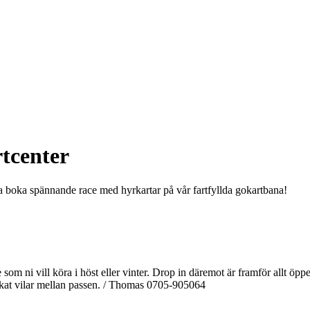
tcenter
pa boka spännande race med hyrkartar på vår fartfyllda gokartbana!
e som ni vill köra i höst eller vinter. Drop in däremot är framför allt 
okat vilar mellan passen. / Thomas 0705-905064