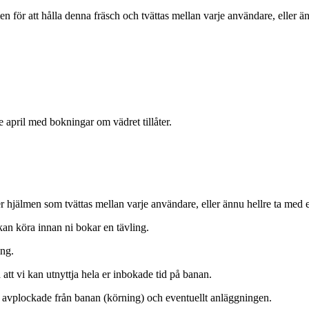
 för att hålla denna fräsch och tvättas mellan varje användare, eller ä
e april med bokningar om vädret tillåter.
 hjälmen som tvättas mellan varje användare, eller ännu hellre ta med 
 kan köra innan ni bokar en tävling.
ing.
att vi kan utnyttja hela er inbokade tid på banan.
i avplockade från banan (körning) och eventuellt anläggningen.